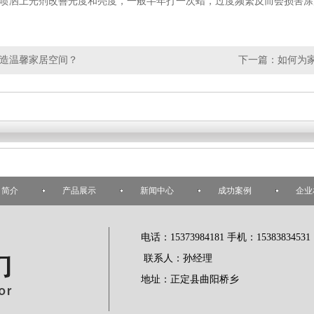
喷洒上光剂改善光度和亮度，一般半年打一次蜡，过度频繁反而会损害涂
造温馨家居空间？
下一篇：
如何为
司简介
产品展示
新闻中心
成功案例
企业
电话：15373984181 手机：15383834531
联系人：孙经理
地址：正定县曲阳桥乡