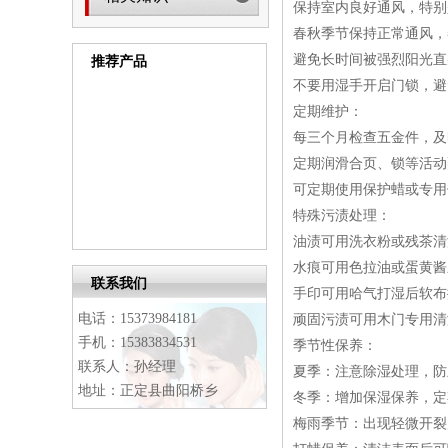
保持室内良好通风，特别
春秋季节保持正常通风，
避免长时间被强烈阳光直
推荐产品
不要用湿手开启门锁，避
定期维护：
每三个月检查五金件，及
定期润滑合页、锁等活动
可定期使用保护蜡或专用
特殊污渍处理：
油渍可用洗衣粉或残茶清
水痕可用色拉油或蛋黄酱
联系我们
手印可用哈气打湿后软布
电话：15373984181
顽固污渍可用木门专用清
手机：15383834531
季节性保养：
联系人：孙经理
夏季：注意除湿处理，防
地址：正定县曲阳桥乡
冬季：增加保湿保养，定
梅雨季节：出现轻微开裂