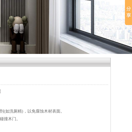
6】
(如洗厕精)，以免腐蚀木材表面。
碰撞木门。