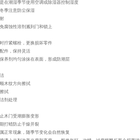
是在潮湿季节使用空调或除湿器控制湿度
冬季注意防尘保湿
射
免腐蚀性溶剂溅到门和锁上
时拧紧螺栓，更换损坏零件
配件，保持灵活
保养剂均匀涂抹在表面，形成防潮层
洁
顺木纹方向擦拭
擦拭
洁剂处理
止木门受潮膨胀变形
期打蜡防止干燥开裂
属正常现象，随季节变化会自然恢复